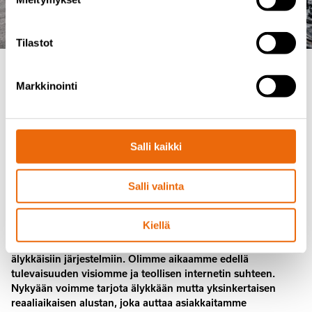
Tilastot
Markkinointi
2008
Älykkäät koneet luovat
älykkäämpiä toimintatapoja.
Salli kaikki
Ymmärsimme, että varsinainen tavoitteemme oli auttaa
asiakkaita kehittämään liiketoimintaansa. Siksi aloimme
pelkkien koneiden sijaan kiinnittää huomiota asiakkaan
Salli valinta
toimintaan kokonaisuutena. Kysyimme asiaa suoraan
koneenkäyttäjiltä: kuinka voisimme auttaa heitä käyttämään
Kiellä
kestäviä koneitamme älykkäämmin? Otimme rohkeasti
askeleen tuntemattomaan ja päätimme yhdistää koneemme
älykkäisiin järjestelmiin. Olimme aikaamme edellä
tulevaisuuden visiomme ja teollisen internetin suhteen.
Nykyään voimme tarjota älykkään mutta yksinkertaisen
reaaliaikaisen alustan, joka auttaa asiakkaitamme