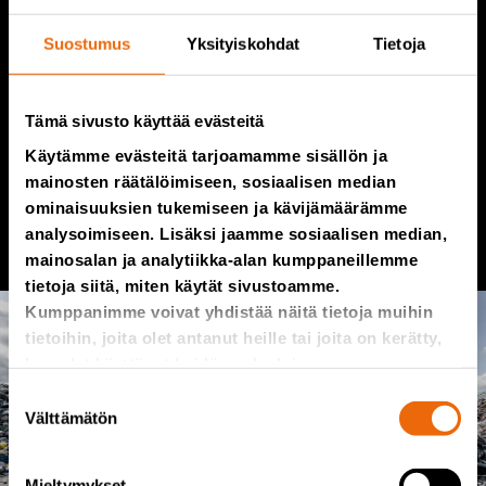
tuottavammaksi.
Suostumus
Yksityiskohdat
Tietoja
Kun toiminnassa keskityttiin parhaiden työkalujen
kehittämiseen kaatopaikka-asiakkaille, koko toiminta
muuttui ja käyttöön otettiin jatkuvan kehittämisen malli.
Tämä sivusto käyttää evästeitä
Käytämme evästeitä tarjoamamme sisällön ja
mainosten räätälöimiseen, sosiaalisen median
ominaisuuksien tukemiseen ja kävijämäärämme
analysoimiseen. Lisäksi jaamme sosiaalisen median,
mainosalan ja analytiikka-alan kumppaneillemme
tietoja siitä, miten käytät sivustoamme.
Kumppanimme voivat yhdistää näitä tietoja muihin
tietoihin, joita olet antanut heille tai joita on kerätty,
kun olet käyttänyt heidän palvelujaan.
Suostumuksen
Välttämätön
valinta
Mieltymykset