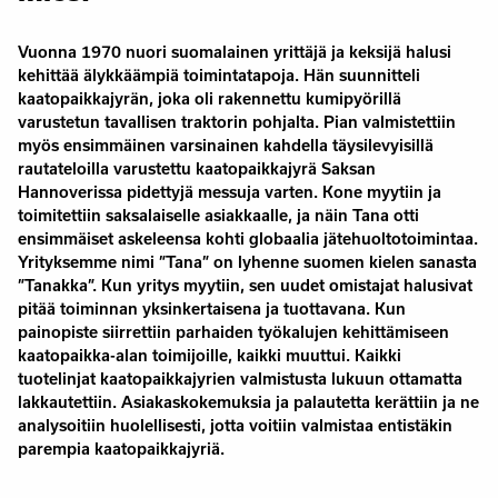
Vuonna 1970 nuori suomalainen yrittäjä ja keksijä halusi
kehittää älykkäämpiä toimintatapoja. Hän suunnitteli
kaatopaikkajyrän, joka oli rakennettu kumipyörillä
varustetun tavallisen traktorin pohjalta. Pian valmistettiin
myös ensimmäinen varsinainen kahdella täysilevyisillä
rautateloilla varustettu kaatopaikkajyrä Saksan
Hannoverissa pidettyjä messuja varten. Kone myytiin ja
toimitettiin saksalaiselle asiakkaalle, ja näin Tana otti
ensimmäiset askeleensa kohti globaalia jätehuoltotoimintaa.
Yrityksemme nimi ”Tana” on lyhenne suomen kielen sanasta
”Tanakka”. Kun yritys myytiin, sen uudet omistajat halusivat
pitää toiminnan yksinkertaisena ja tuottavana. Kun
painopiste siirrettiin parhaiden työkalujen kehittämiseen
kaatopaikka-alan toimijoille, kaikki muuttui. Kaikki
tuotelinjat kaatopaikkajyrien valmistusta lukuun ottamatta
lakkautettiin. Asiakaskokemuksia ja palautetta kerättiin ja ne
analysoitiin huolellisesti, jotta voitiin valmistaa entistäkin
parempia kaatopaikkajyriä.