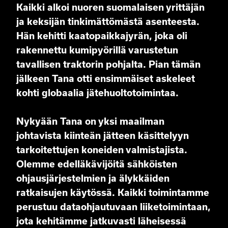
Kaikki alkoi nuoren suomalaisen yrittäjän
ja keksijän tinkimättömästä asenteesta.
Hän kehitti kaatopaikkajyrän, joka oli
rakennettu kumipyörillä varustetun
tavallisen traktorin pohjalta. Pian tämän
jälkeen Tana otti ensimmäiset askeleet
kohti globaalia jätehuoltotoimintaa.
Nykyään Tana on yksi maailman
johtavista kiinteän jätteen käsittelyyn
tarkoitettujen koneiden valmistajista.
Olemme edelläkävijöitä sähköisten
ohjausjärjestelmien ja älykkäiden
ratkaisujen käytössä. Kaikki toimintamme
perustuu dataohjautuvaan liiketoimintaan,
jota kehitämme jatkuvasti läheisessä