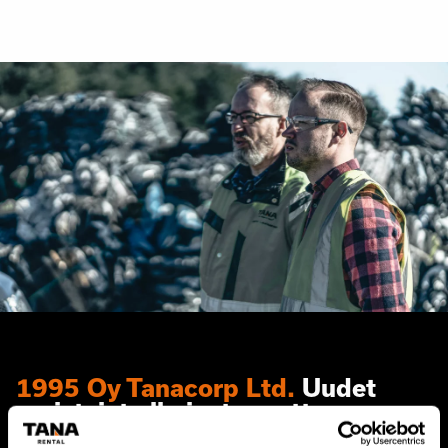
1995 Oy Tanacorp Ltd.
Uudet
omistajat alkoivat muuttaa
yritystä yksinkertaisemmaksi ja