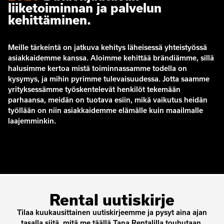
liiketoiminnan ja palvelun
kehittäminen.
Meille tärkeintä on jatkuva kehitys läheisessä yhteistyössä
asiakkaidemme kanssa. Aloimme kehittää brändiämme, sillä
halusimme kertoa mistä toiminnassamme todella on
kysymys, ja mihin pyrimme tulevaisuudessa. Jotta saamme
yrityksessämme työskentelevät henkilöt tekemään
parhaansa, meidän on tuotava esiin, mikä vaikutus heidän
työllään on niin asiakkaidemme elämälle kuin maailmalle
laajemminkin.
Rental uutiskirje
Tilaa kuukausittainen uutiskirjeemme ja pysyt aina ajan
tasalla siitä, mitä me täällä Tana Rentalilla touhutaan.